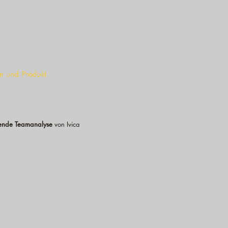
your
international
meeting!
n und Produkt.
zende Teamanalyse
von Ivica