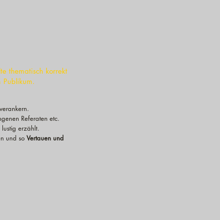
te thematisch korrekt
m Publikum.
 verankern.
ngenen Referaten etc.
ustig erzählt.
en und so
Vertauen und
Comedy
in
English
for