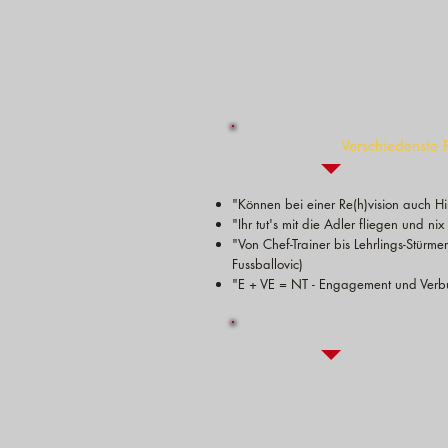
bis
Fans
zum
Ihres
Großereignis.
Unter
Verschiedenste 
"Können bei einer Re(h)vision auch H
"Ihr tut's mit die Adler fliegen und ni
"Von Chef-Trainer bis Lehrlings-Stürm
Fussballovic)
"E + VE = NT - Engagement und Verbu