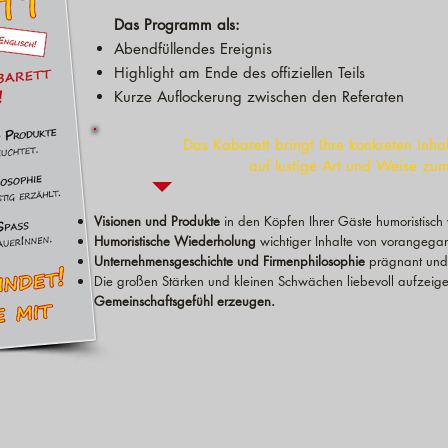
Das Programm als:
Abendfüllendes Ereignis
Highlight am Ende des offiziellen Teils
Kurze Auflockerung zwischen den Referaten
Das Kabarett bringt Ihre konkreten Inhal
auf lustige Art und Weise zu
Visionen und Produkte
in den Köpfen Ihrer Gäste humoristisch
Humoristische Wiederholung
wichtiger Inhalte von vorangega
Unternehmensgeschichte und Firmenphilosophie
prägnant und l
Die großen Stärken und kleinen Schwächen liebevoll aufzeig
Gemeinschaftsgefühl erzeugen.
Ungetrübter
Musikalisches
dere
Spaß
Highlight
chor
für
mit
alle
Liedern