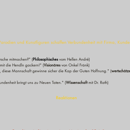
Zuhörerinnen!
über
Ihre
nehmens.
Firma.
Parodien und Kunstfiguren schaffen Verbundenheit mit Firma, Kunde
irsche mitmachen?" (
Philosophisches
vom Hellen André)
x mit die Hendln gackern!" (
Visionäres
von Onkel Fränk)
er, diese Mannschaft gewinne sicher die Kap der Guten Hoffnung." (
wertschät
ndenheit bringt uns zu Neuen Taten." (
Wissenschaft
mit Dr. Rath)
Reaktionen