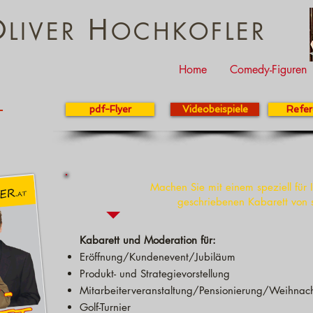
O
H
LIVER
OCHKOFLER
Home
Comedy-Figuren
pdf-Flyer
Videobeispiele
Refer
T
Machen Sie mit einem speziell für
geschriebenen Kabarett von 
Kabarett und Moderation für:
Eröffnung/Kundenevent/Jubiläum
Produkt- und Strategievorstellung
Mitarbeiterveranstaltung/Pensionierung/Weihnach
Golf-Turnier