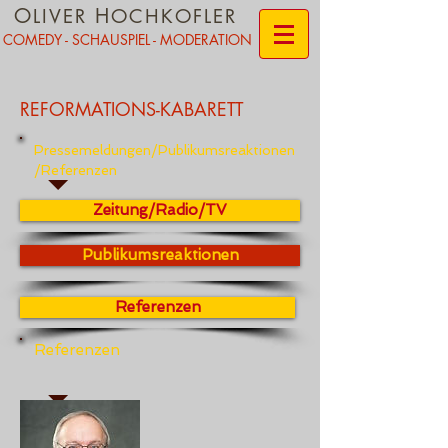
O
H
LIVER
OCHKOFLER
COMEDY - SCHAUSPIEL - MODERATION
R
EFORMATIONS-
K
ABARETT
Pressemeldungen/Publikumsreaktionen
/Referenzen
Zeitung/Radio/TV
Publikumsreaktionen
Referenzen
Referenzen